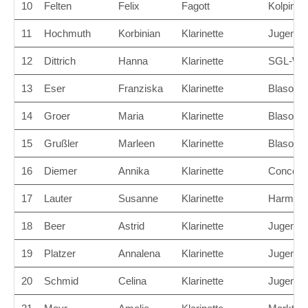
10
Felten
Felix
Fagott
Kolpingk
11
Hochmuth
Korbinian
Klarinette
Jugendor
12
Dittrich
Hanna
Klarinette
SGL-Wer
13
Eser
Franziska
Klarinette
Blasorch
14
Groer
Maria
Klarinette
Blasorch
15
Grußler
Marleen
Klarinette
Blasorch
16
Diemer
Annika
Klarinette
Concert
17
Lauter
Susanne
Klarinette
Harmoni
18
Beer
Astrid
Klarinette
Jugendbl
19
Platzer
Annalena
Klarinette
Jugendor
20
Schmid
Celina
Klarinette
Jugendor