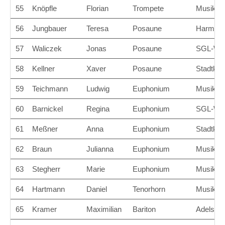
55
Knöpfle
Florian
Trompete
Musikver
56
Jungbauer
Teresa
Posaune
Harmonie
57
Waliczek
Jonas
Posaune
SGL-Wer
58
Kellner
Xaver
Posaune
Stadtkap
59
Teichmann
Ludwig
Euphonium
Musikver
60
Barnickel
Regina
Euphonium
SGL-Wer
61
Meßner
Anna
Euphonium
Stadtkap
62
Braun
Julianna
Euphonium
Musikver
63
Stegherr
Marie
Euphonium
Musikver
64
Hartmann
Daniel
Tenorhorn
Musikver
65
Kramer
Maximilian
Bariton
Adelsrie