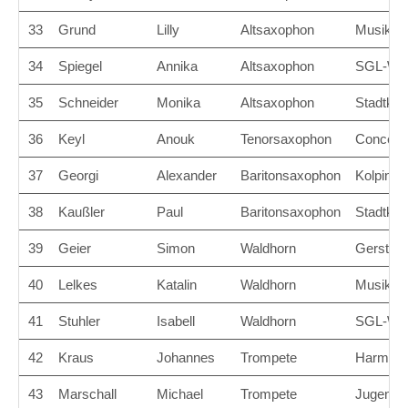
33
Grund
Lilly
Altsaxophon
Musikve
34
Spiegel
Annika
Altsaxophon
SGL-Wer
35
Schneider
Monika
Altsaxophon
Stadtkap
36
Keyl
Anouk
Tenorsaxophon
Concert
37
Georgi
Alexander
Baritonsaxophon
Kolpingk
38
Kaußler
Paul
Baritonsaxophon
Stadtkap
39
Geier
Simon
Waldhorn
Gersthof
40
Lelkes
Katalin
Waldhorn
Musikver
41
Stuhler
Isabell
Waldhorn
SGL-Wer
42
Kraus
Johannes
Trompete
Harmonie
43
Marschall
Michael
Trompete
Jugendor