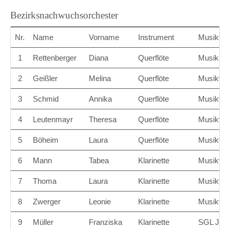
Bezirksnachwuchsorchester
Nr.
Name
Vorname
Instrument
Musikver
1
Rettenberger
Diana
Querflöte
Musikkape
2
Geißler
Melina
Querflöte
Musikvere
3
Schmid
Annika
Querflöte
Musikvere
4
Leutenmayr
Theresa
Querflöte
Musikver
5
Böheim
Laura
Querflöte
Musikver
6
Mann
Tabea
Klarinette
Musikvere
7
Thoma
Laura
Klarinette
Musikvere
8
Zwerger
Leonie
Klarinette
Musikvere
9
Müller
Franziska
Klarinette
SGL Juge