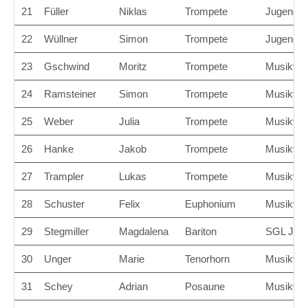
21
Füller
Niklas
Trompete
Jugendbla
22
Wüllner
Simon
Trompete
Jugendbla
23
Gschwind
Moritz
Trompete
Musikver
24
Ramsteiner
Simon
Trompete
Musikvere
25
Weber
Julia
Trompete
Musikver
26
Hanke
Jakob
Trompete
Musikver
27
Trampler
Lukas
Trompete
Musikver
28
Schuster
Felix
Euphonium
Musikver
29
Stegmiller
Magdalena
Bariton
SGL Juge
30
Unger
Marie
Tenorhorn
Musikver
31
Schey
Adrian
Posaune
Musikvere