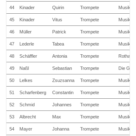
44
Kinader
Quirin
Trompete
Musikver
45
Kinader
Vitus
Trompete
Musikver
46
Müller
Patrick
Trompete
Musikver
47
Lederle
Tabea
Trompete
Musikver
48
Schäffler
Antonia
Trompete
Rothaler
49
Naßl
Sebastian
Trompete
Die Gers
50
Lelkes
Zsuzsanna
Trompete
Musikver
51
Scharfenberg
Constantin
Trompete
Musikver
52
Schmid
Johannes
Trompete
Musikver
53
Albrecht
Max
Trompete
Musikver
54
Mayer
Johanna
Trompete
Musikver