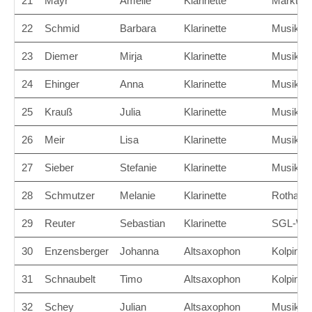
21
Mayr
Amelie
Klarinette
Marktkap
22
Schmid
Barbara
Klarinette
Musikver
23
Diemer
Mirja
Klarinette
Musikver
24
Ehinger
Anna
Klarinette
Musikver
25
Krauß
Julia
Klarinette
Musikver
26
Meir
Lisa
Klarinette
Musikve
27
Sieber
Stefanie
Klarinette
Musikve
28
Schmutzer
Melanie
Klarinette
Rothaler
29
Reuter
Sebastian
Klarinette
SGL-Wer
30
Enzensberger
Johanna
Altsaxophon
Kolpingk
31
Schnaubelt
Timo
Altsaxophon
Kolpingk
32
Schey
Julian
Altsaxophon
Musikver