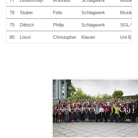
77
Leutenmayr
Antonius
Schlagwerk
Musikver
78
Stuber
Felix
Schlagwerk
Musikver
79
Dittrich
Philip
Schlagwerk
SGL-Wer
80
Lössl
Christopher
Klavier
Uni Big 