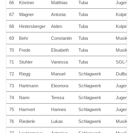
66
Köstner
Matthias
Tuba
Jugendbl
67
Wagner
Antonia
Tuba
Kolpingk
68
Hintersberger
Aiden
Tuba
Kolpingk
69
Behr
Constantin
Tuba
Musikver
70
Frede
Elisabeth
Tuba
Musikver
71
Stuhler
Vanessa
Tuba
SGL-Wer
72
Riegg
Manuel
Schlagwerk
Dullbach
73
Hartmann
Eleonora
Schlagwerk
Jugendbl
74
Nann
Teresa
Schlagwerk
Jugendor
75
Harmert
Hannes
Schlagwerk
Jugendor
76
Riederle
Lukas
Schlagwerk
Musikver