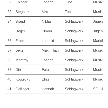
32
Ehinger
Johann
Tuba
Musikver
33
Stegherr
Max
Tuba
Musikvere
34
Brand
Niklas
Schlagwerk
Jugendbla
35
Höger
Simon
Schlagwerk
Jugendbla
36
Frank
Leopold
Schlagwerk
Marktkap
37
Seitz
Maximilian
Schlagwerk
Musikver
38
Monfroy
Joseph
Schlagwerk
Musikvere
39
Dirr
Felix
Schlagwerk
Musikver
40
Koutecky
Elias
Schlagwerk
Musikver
41
Gollinger
Hannah
Schlagwerk
SGL Juge