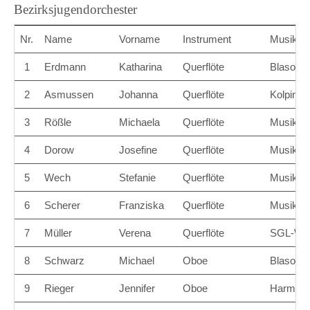
Bezirksjugendorchester
Nr.
Name
Vorname
Instrument
Musikve
1
Erdmann
Katharina
Querflöte
Blasorch
2
Asmussen
Johanna
Querflöte
Kolpingk
3
Rößle
Michaela
Querflöte
Musikver
4
Dorow
Josefine
Querflöte
Musikver
5
Wech
Stefanie
Querflöte
Musikve
6
Scherer
Franziska
Querflöte
Musikver
7
Müller
Verena
Querflöte
SGL-Wer
8
Schwarz
Michael
Oboe
Blasorch
9
Rieger
Jennifer
Oboe
Harmoni