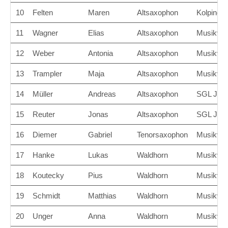
10
Felten
Maren
Altsaxophon
Kolpingka
11
Wagner
Elias
Altsaxophon
Musikvere
12
Weber
Antonia
Altsaxophon
Musikver
13
Trampler
Maja
Altsaxophon
Musikver
14
Müller
Andreas
Altsaxophon
SGL Juge
15
Reuter
Jonas
Altsaxophon
SGL Juge
16
Diemer
Gabriel
Tenorsaxophon
Musikvere
17
Hanke
Lukas
Waldhorn
Musikver
18
Koutecky
Pius
Waldhorn
Musikver
19
Schmidt
Matthias
Waldhorn
Musikver
20
Unger
Anna
Waldhorn
Musikver