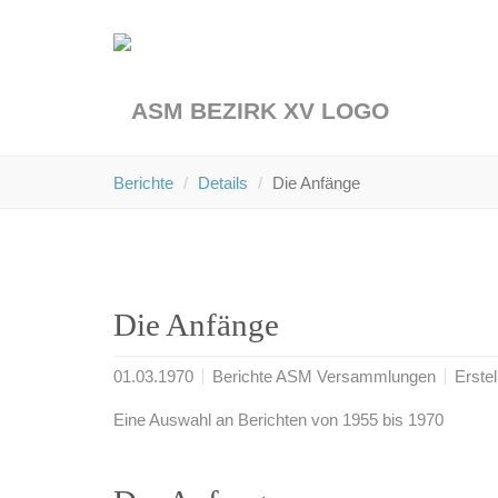
Skip
to
main
content
You
Berichte
Details
Die Anfänge
are
here:
Die Anfänge
01.03.1970
Berichte ASM Versammlungen
Erste
Eine Auswahl an Berichten von 1955 bis 1970