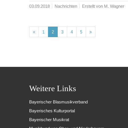
03.09.2018
Nachrichten
Erstellt von M. Wagner
(current)
(current)
(current)
(current)
(current)
«
1
2
3
4
5
»
Weitere Links
Bayerischer Blasmusikverband
Bayerisches Kulturportal
Bayerischer Musikrat