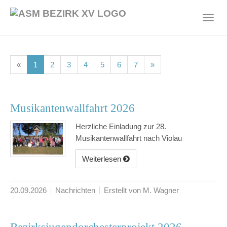
Skip
to
Toggl
main
navig
content
(current)
(current)
(current)
(current)
(current)
(current)
(current)
«
1
2
3
4
5
6
7
»
Musikantenwallfahrt 2026
Herzliche Einladung zur 28.
Musikantenwallfahrt nach Violau
Weiterlesen
20.09.2026
Nachrichten
Erstellt von M. Wagner