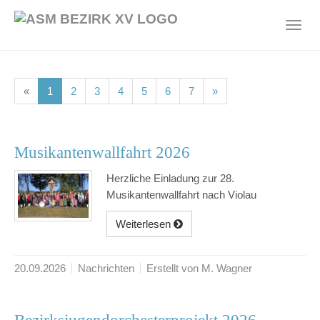
Skip
to
Toggl
main
navig
content
(current)
(current)
(current)
(current)
(current)
(current)
(current)
«
1
2
3
4
5
6
7
»
Musikantenwallfahrt 2026
Herzliche Einladung zur 28.
Musikantenwallfahrt nach Violau
Weiterlesen
20.09.2026
Nachrichten
Erstellt von M. Wagner