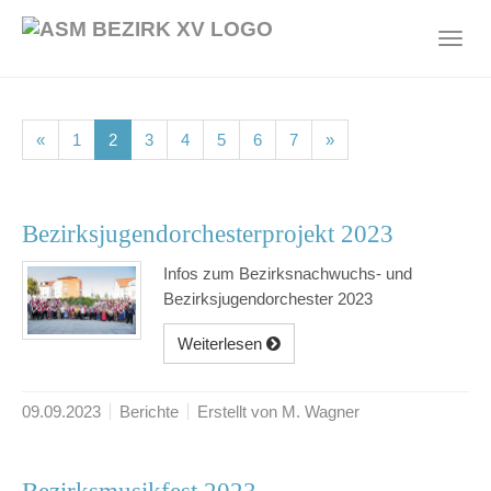
Skip
to
Toggl
main
navig
content
(current)
(current)
(current)
(current)
(current)
(current)
(current)
«
1
2
3
4
5
6
7
»
Bezirksjugendorchesterprojekt 2023
Infos zum Bezirksnachwuchs- und
Bezirksjugendorchester 2023
Weiterlesen
09.09.2023
Berichte
Erstellt von M. Wagner