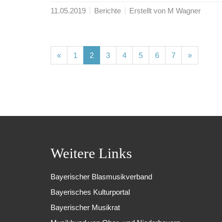
11.05.2019
Berichte
Erstellt von M Wagner
(current)
(current)
(current)
(current)
(current)
(current)
(current)
«
1
2
3
4
5
6
7
»
Weitere Links
Bayerischer Blasmusikverband
Bayerisches Kulturportal
Bayerischer Musikrat