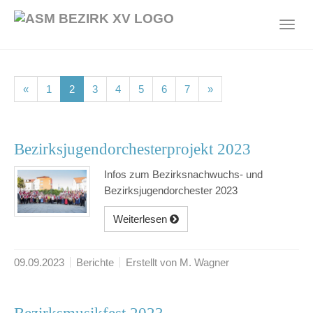
Skip
to
Toggl
main
navig
content
(current)
(current)
(current)
(current)
(current)
(current)
(current)
«
1
2
3
4
5
6
7
»
Bezirksjugendorchesterprojekt 2023
Infos zum Bezirksnachwuchs- und
Bezirksjugendorchester 2023
Weiterlesen
09.09.2023
Berichte
Erstellt von M. Wagner