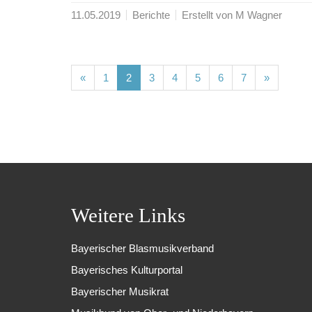
11.05.2019
Berichte
Erstellt von M Wagner
(current)
(current)
(current)
(current)
(current)
(current)
(current)
«
1
2
3
4
5
6
7
»
Weitere Links
Bayerischer Blasmusikverband
Bayerisches Kulturportal
Bayerischer Musikrat