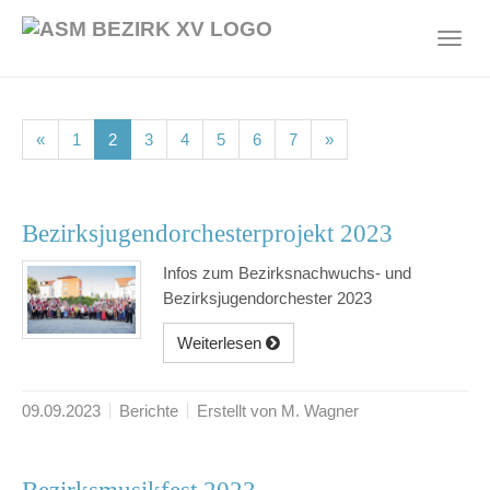
Skip
to
Toggl
main
navig
content
(current)
(current)
(current)
(current)
(current)
(current)
(current)
«
1
2
3
4
5
6
7
»
Bezirksjugendorchesterprojekt 2023
Infos zum Bezirksnachwuchs- und
Bezirksjugendorchester 2023
Weiterlesen
09.09.2023
Berichte
Erstellt von M. Wagner