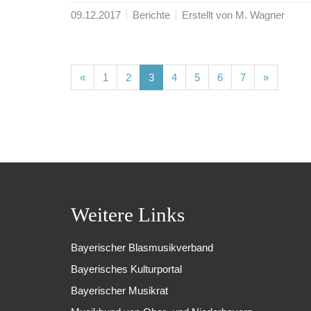
09.12.2017
Berichte
Erstellt von M. Wagner
(current)
(current)
(current)
(current)
(current)
(current)
(current)
«
1
2
3
4
5
6
7
»
Weitere Links
Bayerischer Blasmusikverband
Bayerisches Kulturportal
Bayerischer Musikrat