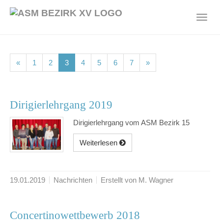
Skip
to
Toggl
main
navig
content
(current)
(current)
(current)
(current)
(current)
(current)
(current)
«
1
2
3
4
5
6
7
»
Dirigierlehrgang 2019
Dirigierlehrgang vom ASM Bezirk 15
Weiterlesen
19.01.2019
Nachrichten
Erstellt von M. Wagner
Concertinowettbewerb 2018