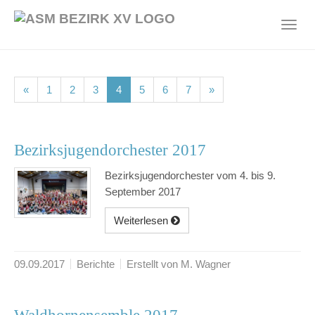
Skip
to
Toggl
main
navig
content
(current)
(current)
(current)
(current)
(current)
(current)
(current)
«
1
2
3
4
5
6
7
»
Bezirksjugendorchester 2017
Bezirksjugendorchester vom 4. bis 9.
September 2017
Weiterlesen
09.09.2017
Berichte
Erstellt von M. Wagner