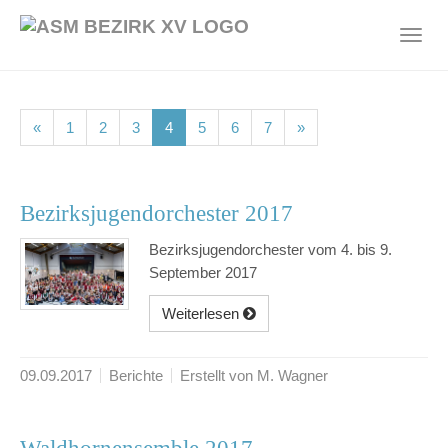
Skip
to
Toggl
main
navig
content
(current)
(current)
(current)
(current)
(current)
(current)
(current)
«
1
2
3
4
5
6
7
»
Bezirksjugendorchester 2017
Bezirksjugendorchester vom 4. bis 9.
September 2017
Weiterlesen
09.09.2017
Berichte
Erstellt von M. Wagner