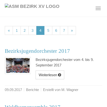
Skip
to
Toggl
main
navig
content
(current)
(current)
(current)
(current)
(current)
(current)
(current)
«
1
2
3
4
5
6
7
»
Bezirksjugendorchester 2017
Bezirksjugendorchester vom 4. bis 9.
September 2017
Weiterlesen
09.09.2017
Berichte
Erstellt von M. Wagner