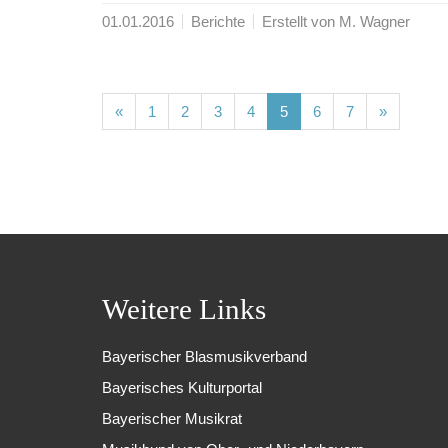
01.01.2016
Berichte
Erstellt von M. Wagner
(current)
(current)
(current)
(current)
(current)
(current)
(current)
«
1
2
3
4
5
6
7
»
Weitere Links
Bayerischer Blasmusikverband
Bayerisches Kulturportal
Bayerischer Musikrat