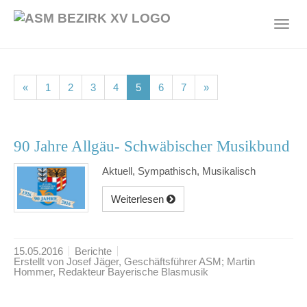
Skip
to
Toggl
main
navig
content
(current)
(current)
(current)
(current)
(current)
(current)
(current)
«
1
2
3
4
5
6
7
»
90 Jahre Allgäu- Schwäbischer Musikbund
Aktuell, Sympathisch, Musikalisch
Weiterlesen
15.05.2016
Berichte
Erstellt von Josef Jäger, Geschäftsführer ASM; Martin
Hommer, Redakteur Bayerische Blasmusik