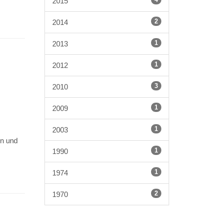
2015
2
2014
1
2013
1
2012
3
2010
1
2009
1
2003
en und
1
1990
1
1974
2
1970