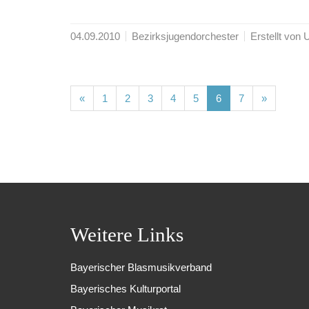
04.09.2010
Bezirksjugendorchester
Erstellt von
(current)
(current)
(current)
(current)
(current)
(current)
(current)
«
1
2
3
4
5
6
7
»
Weitere Links
Bayerischer Blasmusikverband
Bayerisches Kulturportal