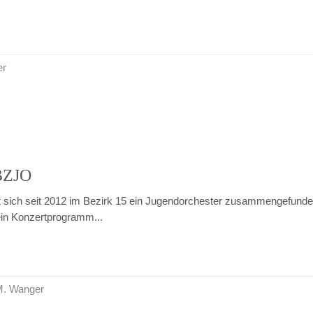
er
 BZJO
t sich seit 2012 im Bezirk 15 ein Jugendorchester zusammengefund
 ein Konzertprogramm...
 M. Wanger