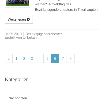
werden“. Projekttag des
Bezirksjugendorchesters in Thierhaupten
Weiterlesen
04.09.2010
Bezirksjugendorchester
Erstellt von Unbekannt
(current)
(current)
(current)
(current)
(current)
(current)
(current)
«
1
2
3
4
5
6
7
»
Kategorien
Nachrichten