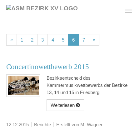
Skip
to
Toggl
main
navig
content
(current)
(current)
(current)
(current)
(current)
(current)
(current)
«
1
2
3
4
5
6
7
»
Concertinowettbewerb 2015
Bezirksentscheid des
Kammermusikwettbewerbs der Bezirke
13, 14 und 15 in Friedberg
Weiterlesen
12.12.2015
Berichte
Erstellt von M. Wagner