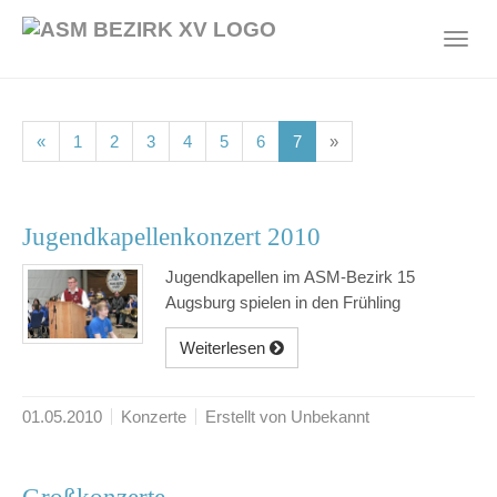
Skip
to
Toggl
main
navig
content
(current)
(current)
(current)
(current)
(current)
(current)
(current)
«
1
2
3
4
5
6
7
»
Jugendkapellenkonzert 2010
Jugendkapellen im ASM-Bezirk 15
Augsburg spielen in den Frühling
Weiterlesen
01.05.2010
Konzerte
Erstellt von Unbekannt