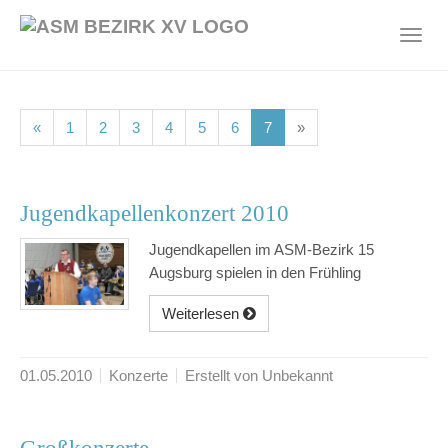
Skip
to
Toggl
main
navig
content
(current)
(current)
(current)
(current)
(current)
(current)
(current)
«
1
2
3
4
5
6
7
»
Jugendkapellenkonzert 2010
Jugendkapellen im ASM-Bezirk 15
Augsburg spielen in den Frühling
Weiterlesen
01.05.2010
Konzerte
Erstellt von Unbekannt