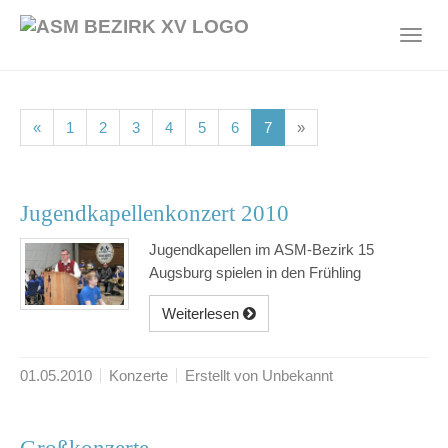
Skip
to
Toggl
main
navig
content
(current)
(current)
(current)
(current)
(current)
(current)
(current)
«
1
2
3
4
5
6
7
»
Jugendkapellenkonzert 2010
Jugendkapellen im ASM-Bezirk 15
Augsburg spielen in den Frühling
Weiterlesen
01.05.2010
Konzerte
Erstellt von Unbekannt