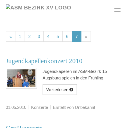
Skip
to
Toggl
main
navig
content
(current)
(current)
(current)
(current)
(current)
(current)
(current)
«
1
2
3
4
5
6
7
»
Jugendkapellenkonzert 2010
Jugendkapellen im ASM-Bezirk 15
Augsburg spielen in den Frühling
Weiterlesen
01.05.2010
Konzerte
Erstellt von Unbekannt