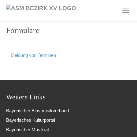
Skip
to
Toggl
main
navig
content
Formulare
Meldung von Terminen
Weitere Links
Bayerischer Blasmusikverband
Bayerisches Kulturportal
Bayerischer Musikrat