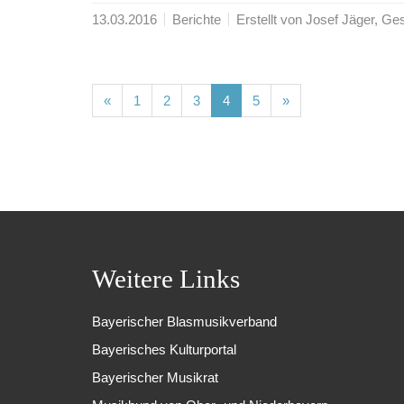
13.03.2016
Berichte
Erstellt von Josef Jäger, 
(current)
(current)
(current)
(current)
(current)
«
1
2
3
4
5
»
Weitere Links
Bayerischer Blasmusikverband
Bayerisches Kulturportal
Bayerischer Musikrat