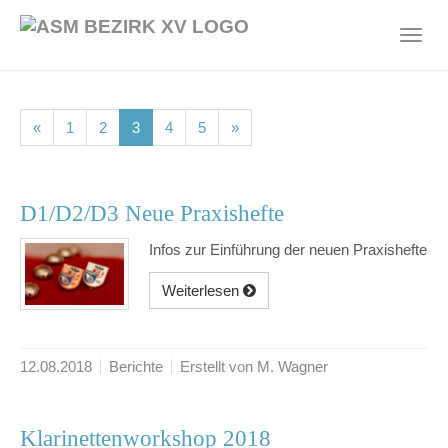
Skip
to
Toggl
main
navig
content
(current)
(current)
(current)
(current)
(current)
«
1
2
3
4
5
»
D1/D2/D3 Neue Praxishefte
Infos zur Einführung der neuen Praxishefte
Weiterlesen
12.08.2018
Berichte
Erstellt von M. Wagner
Klarinettenworkshop 2018