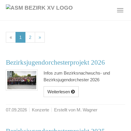
Skip
to
Toggl
main
navig
content
(current)
(current)
«
1
2
»
Bezirksjugendorchesterprojekt 2026
Infos zum Bezirksnachwuchs- und
Bezirksjugendorchester 2026
Weiterlesen
07.09.2026
Konzerte
Erstellt von M. Wagner