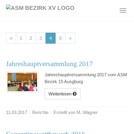
Skip
to
Toggl
main
navig
content
(current)
(current)
(current)
(current)
(current)
«
1
2
3
4
5
»
Jahreshauptversammlung 2017
Jahreshauptversammlung 2017 vom ASM
Bezirk 15 Ausgburg
Weiterlesen
11.03.2017
Berichte
Erstellt von M. Wagner