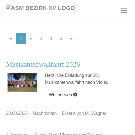
Skip
to
Toggl
main
navig
content
(current)
(current)
(current)
(current)
(current)
«
1
2
3
4
5
»
Musikantenwallfahrt 2026
Herzliche Einladung zur 28.
Musikantenwallfahrt nach Violau
Weiterlesen
20.09.2026
Nachrichten
Erstellt von M. Wagner