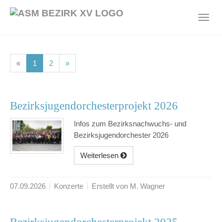
Skip
to
Toggl
main
navig
content
(current)
(current)
«
1
2
»
Bezirksjugendorchesterprojekt 2026
Infos zum Bezirksnachwuchs- und
Bezirksjugendorchester 2026
Weiterlesen
07.09.2026
Konzerte
Erstellt von M. Wagner