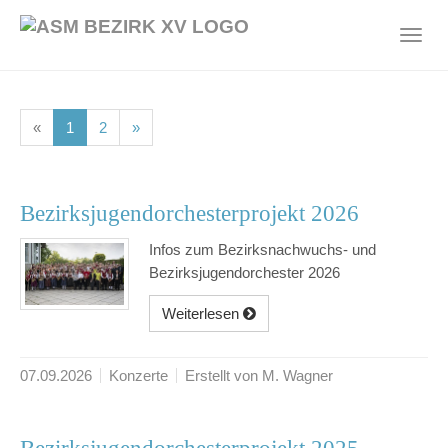
Skip
to
Toggl
main
navig
content
(current)
(current)
«
1
2
»
Bezirksjugendorchesterprojekt 2026
Infos zum Bezirksnachwuchs- und
Bezirksjugendorchester 2026
Weiterlesen
07.09.2026
Konzerte
Erstellt von M. Wagner