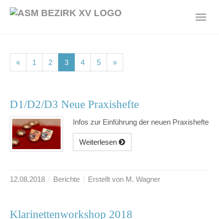
Skip
to
Toggl
main
navig
content
(current)
(current)
(current)
(current)
(current)
«
1
2
3
4
5
»
D1/D2/D3 Neue Praxishefte
Infos zur Einführung der neuen Praxishefte
Weiterlesen
12.08.2018
Berichte
Erstellt von M. Wagner
Klarinettenworkshop 2018