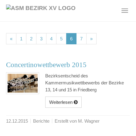
Skip
to
Toggl
main
navig
content
(current)
(current)
(current)
(current)
(current)
(current)
(current)
«
1
2
3
4
5
6
7
»
Concertinowettbewerb 2015
Bezirksentscheid des
Kammermusikwettbewerbs der Bezirke
13, 14 und 15 in Friedberg
Weiterlesen
12.12.2015
Berichte
Erstellt von M. Wagner