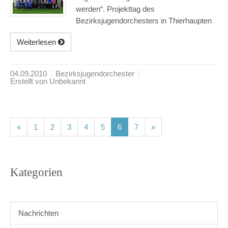
werden“. Projekttag des
Bezirksjugendorchesters in Thierhaupten
Weiterlesen
04.09.2010
Bezirksjugendorchester
Erstellt von Unbekannt
(current)
(current)
(current)
(current)
(current)
(current)
(current)
«
1
2
3
4
5
6
7
»
Kategorien
Nachrichten