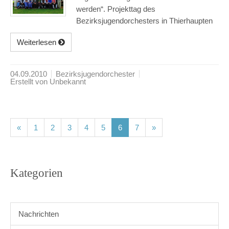
werden“. Projekttag des
Bezirksjugendorchesters in Thierhaupten
Weiterlesen
04.09.2010
Bezirksjugendorchester
Erstellt von Unbekannt
(current)
(current)
(current)
(current)
(current)
(current)
(current)
«
1
2
3
4
5
6
7
»
Kategorien
Nachrichten