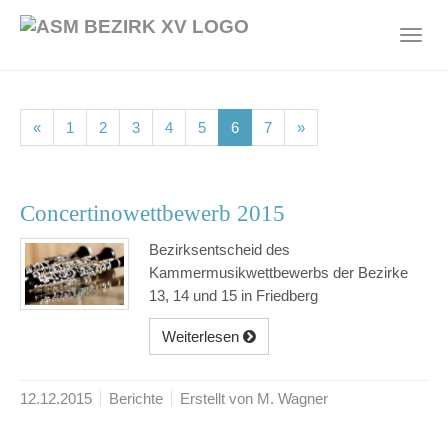
Skip
to
Toggl
main
navig
content
(current)
(current)
(current)
(current)
(current)
(current)
(current)
«
1
2
3
4
5
6
7
»
Concertinowettbewerb 2015
Bezirksentscheid des
Kammermusikwettbewerbs der Bezirke
13, 14 und 15 in Friedberg
Weiterlesen
12.12.2015
Berichte
Erstellt von M. Wagner