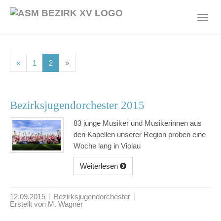
Skip
to
Toggl
main
navig
content
(current)
(current)
«
1
2
»
Bezirksjugendorchester 2015
83 junge Musiker und Musikerinnen aus
den Kapellen unserer Region proben eine
Woche lang in Violau
Weiterlesen
12.09.2015
Bezirksjugendorchester
Erstellt von M. Wagner