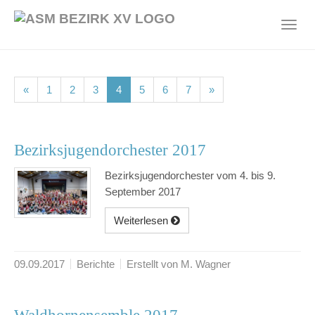
Skip
to
Toggl
main
navig
content
(current)
(current)
(current)
(current)
(current)
(current)
(current)
«
1
2
3
4
5
6
7
»
Bezirksjugendorchester 2017
Bezirksjugendorchester vom 4. bis 9.
September 2017
Weiterlesen
09.09.2017
Berichte
Erstellt von M. Wagner