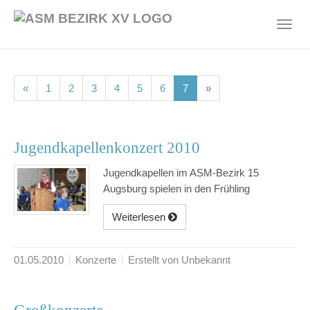
Skip
to
Toggl
main
navig
content
(current)
(current)
(current)
(current)
(current)
(current)
(current)
«
1
2
3
4
5
6
7
»
Jugendkapellenkonzert 2010
Jugendkapellen im ASM-Bezirk 15
Augsburg spielen in den Frühling
Weiterlesen
01.05.2010
Konzerte
Erstellt von Unbekannt