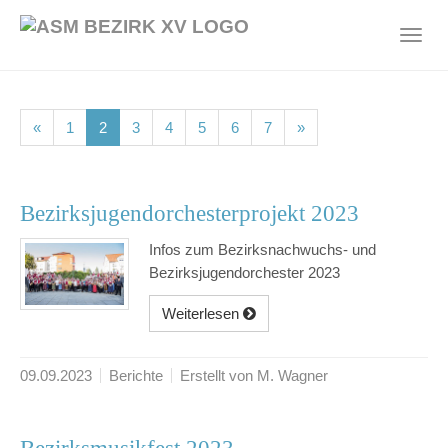
Skip
to
Toggl
main
navig
content
(current)
(current)
(current)
(current)
(current)
(current)
(current)
«
1
2
3
4
5
6
7
»
Bezirksjugendorchesterprojekt 2023
Infos zum Bezirksnachwuchs- und
Bezirksjugendorchester 2023
Weiterlesen
09.09.2023
Berichte
Erstellt von M. Wagner