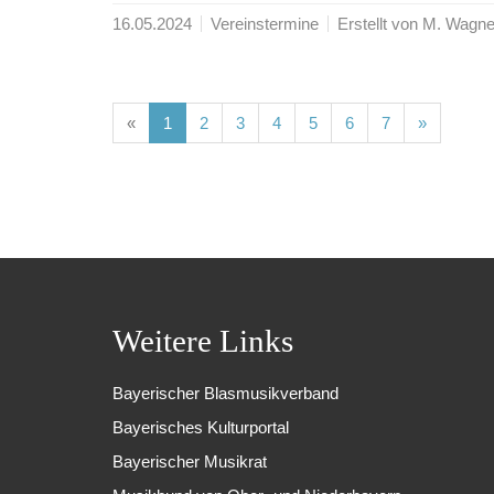
16.05.2024
Vereinstermine
Erstellt von M. Wagne
(current)
(current)
(current)
(current)
(current)
(current)
(current)
«
1
2
3
4
5
6
7
»
Weitere Links
Bayerischer Blasmusikverband
Bayerisches Kulturportal
Bayerischer Musikrat