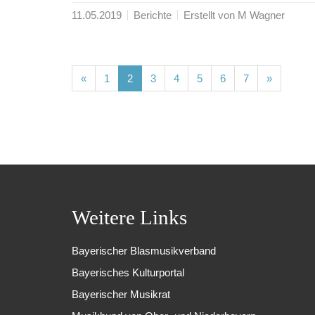
11.05.2019
Berichte
Erstellt von M Wagner
(current)
(current)
(current)
(current)
(current)
(current)
(current)
«
1
2
3
4
5
6
7
»
Weitere Links
Bayerischer Blasmusikverband
Bayerisches Kulturportal
Bayerischer Musikrat