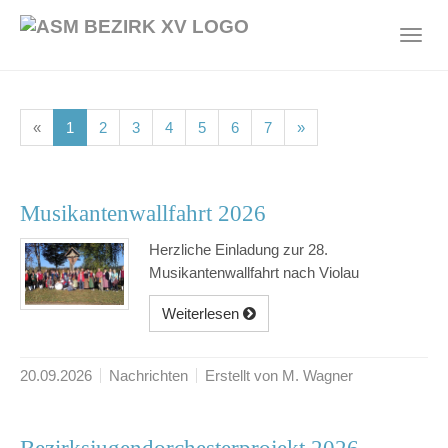
Skip
to
Toggl
main
navig
content
(current)
(current)
(current)
(current)
(current)
(current)
(current)
«
1
2
3
4
5
6
7
»
Musikantenwallfahrt 2026
Herzliche Einladung zur 28.
Musikantenwallfahrt nach Violau
Weiterlesen
20.09.2026
Nachrichten
Erstellt von M. Wagner