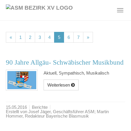
Skip
to
Toggl
main
navig
content
(current)
(current)
(current)
(current)
(current)
(current)
(current)
«
1
2
3
4
5
6
7
»
90 Jahre Allgäu- Schwäbischer Musikbund
Aktuell, Sympathisch, Musikalisch
Weiterlesen
15.05.2016
Berichte
Erstellt von Josef Jäger, Geschäftsführer ASM; Martin
Hommer, Redakteur Bayerische Blasmusik