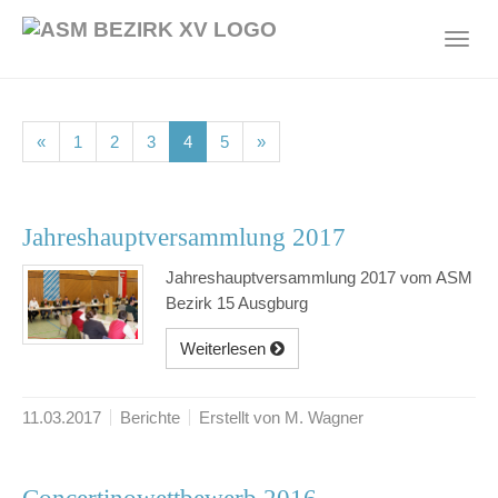
Skip
to
Toggl
main
navig
content
(current)
(current)
(current)
(current)
(current)
«
1
2
3
4
5
»
Jahreshauptversammlung 2017
Jahreshauptversammlung 2017 vom ASM
Bezirk 15 Ausgburg
Weiterlesen
11.03.2017
Berichte
Erstellt von M. Wagner