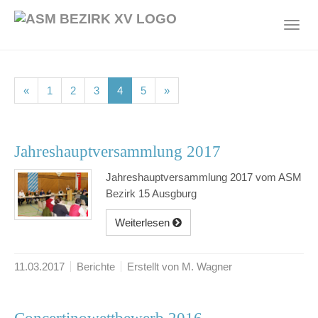
Skip
to
Toggl
main
navig
content
(current)
(current)
(current)
(current)
(current)
«
1
2
3
4
5
»
Jahreshauptversammlung 2017
Jahreshauptversammlung 2017 vom ASM
Bezirk 15 Ausgburg
Weiterlesen
11.03.2017
Berichte
Erstellt von M. Wagner