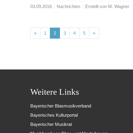
03.09.2018
Nachrichten
Erstellt von M. Wagner
(current)
(current)
(current)
(current)
(current)
«
1
2
3
4
5
»
Weitere Links
Bayerischer Blasmusikverband
Bayerisches Kulturportal
Bayerischer Musikrat