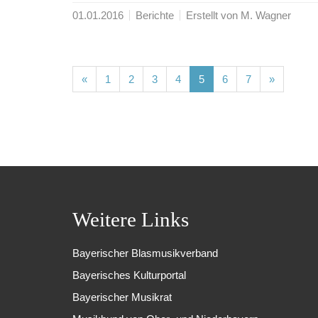
01.01.2016
Berichte
Erstellt von M. Wagner
(current)
(current)
(current)
(current)
(current)
(current)
(current)
«
1
2
3
4
5
6
7
»
Weitere Links
Bayerischer Blasmusikverband
Bayerisches Kulturportal
Bayerischer Musikrat