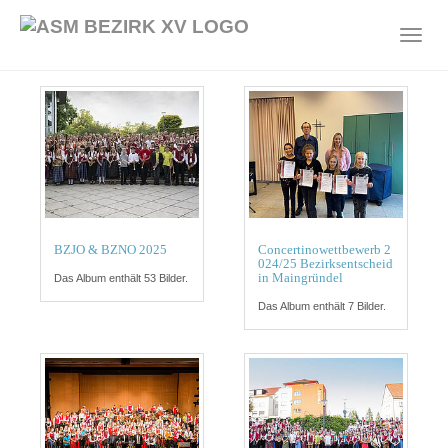
Skip
to
Toggl
main
navig
content
BZJO & BZNO 2025
Concertinowettbewerb 2
024/25 Bezirksentscheid
in Maingründel
Das Album enthält 53 Bilder.
Das Album enthält 7 Bilder.