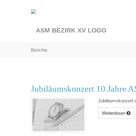
Skip
to
main
content
You
Berichte
are
here:
Jubiläumskonzert 10 Jahre 
Jubiläumskonzert 
Weiterlesen