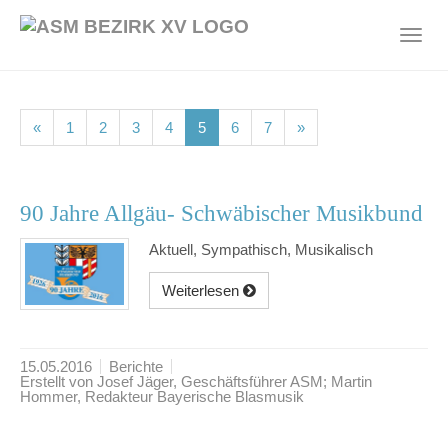
Skip
to
Toggl
main
navig
content
(current)
(current)
(current)
(current)
(current)
(current)
(current)
«
1
2
3
4
5
6
7
»
90 Jahre Allgäu- Schwäbischer Musikbund
Aktuell, Sympathisch, Musikalisch
Weiterlesen
15.05.2016
Berichte
Erstellt von Josef Jäger, Geschäftsführer ASM; Martin
Hommer, Redakteur Bayerische Blasmusik