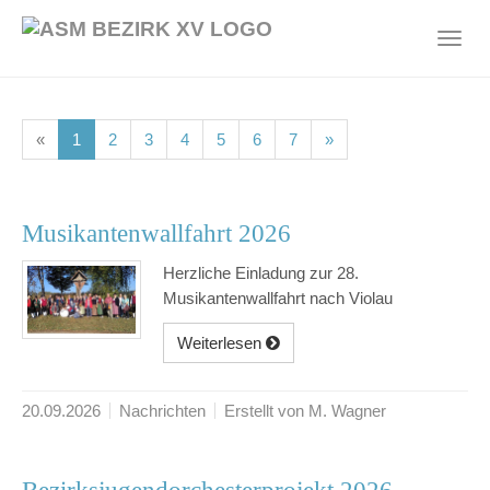
Skip
to
Toggl
main
navig
content
(current)
(current)
(current)
(current)
(current)
(current)
(current)
«
1
2
3
4
5
6
7
»
Musikantenwallfahrt 2026
Herzliche Einladung zur 28.
Musikantenwallfahrt nach Violau
Weiterlesen
20.09.2026
Nachrichten
Erstellt von M. Wagner